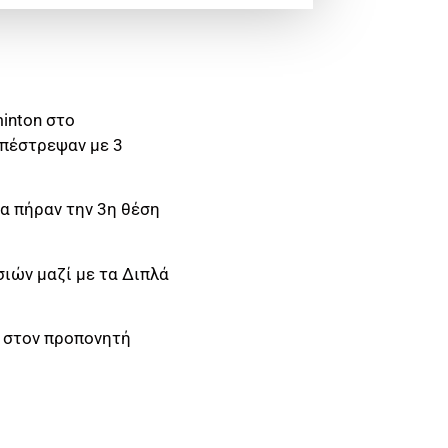
inton στο
επέστρεψαν με 3
α πήραν την 3η θέση
σιών μαζί με τα Διπλά
ι στον προπονητή