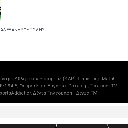
Σ ΑΛΕΞΑΝΔΡΟΥΠΟΛΗΣ
έντρο Αθλητικού Ρεπορτάζ (ΚΑΡ). Πρακτική: Match
FM 94.6, Onsports.gr. Εργασία: Dokari.gr, Thrakinet TV,
ortsAddict.gr, Δέλτα Τηλεόραση - Δέλτα FM.