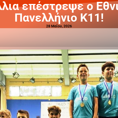
λια επέστρεψε ο Εθν
Πανελλήνιο Κ11!
28 Μαΐου, 2026