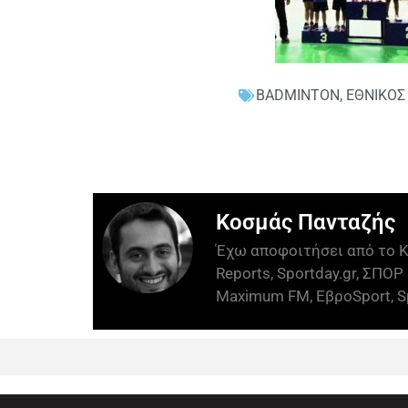
BADMINTON
,
ΕΘΝΙΚΟ
Κοσμάς Πανταζής
Έχω αποφοιτήσει από το Κ
Reports, Sportday.gr, ΣΠΟΡ 
Maximum FM, ΕβροSport, Sp