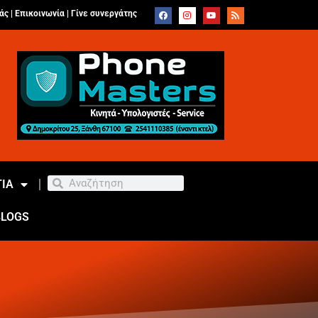
άς |
Επικοινωνία
|
Γίνε συνεργάτης
ΙΑ
BLOGS