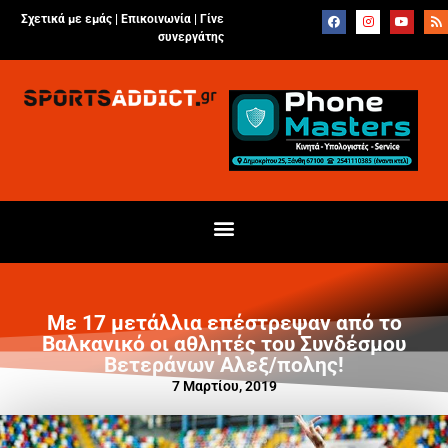
Σχετικά με εμάς |
Επικοινωνία
|
Γίνε
συνεργάτης
Με 17 μετάλλια επέστρεψαν από το
Βαλκανικό οι αθλητές του Συνδέσμου
Βετεράνων Αλεξ/πολης!
7 Μαρτίου, 2019