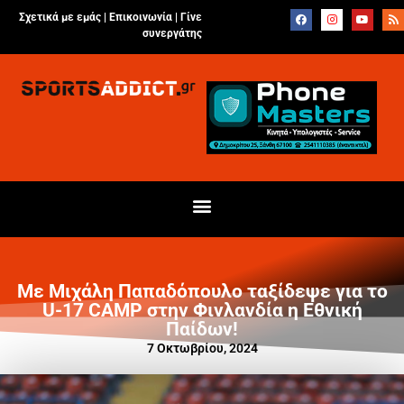
Σχετικά με εμάς |
Επικοινωνία
|
Γίνε
συνεργάτης
Με Μιχάλη Παπαδόπουλο ταξίδεψε για το
U-17 CAMP στην Φινλανδία η Εθνική
Παίδων!
7 Οκτωβρίου, 2024