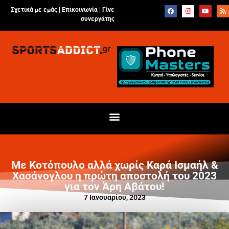
Σχετικά με εμάς |
Επικοινωνία
|
Γίνε
συνεργάτης
Με Κοτόπουλο αλλά χωρίς Καρά Ισμαήλ &
Χασάνογλου η πρώτη αποστολή του 2023
για τον Άρη Αβάτου!
7 Ιανουαρίου, 2023