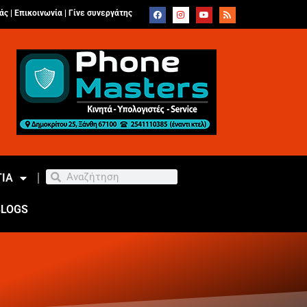
άς |
Επικοινωνία
|
Γίνε συνεργάτης
ΙΑ
BLOGS