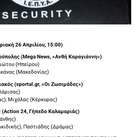
υριακή 26 Απριλίου, 15:00)
ούπολης (Mega News, «Ανθή Καραγιάννη»)
ιώτου (Ηπείρου)
ακάνας (Μακεδονίας)
ακός (sportal.gr, «Οι Ζωσιμάδες»)
Λάρισας)
ας), Μιχάλας (Κέρκυρας)
(Action 24, Γήπεδο Καλαμαριάς)
Ξάνθης)
λκιδικής), Παστιάδης (Δράμας)