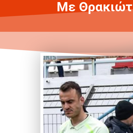
Με Θρακιώτι