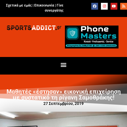
Σχετικά με εμάς |
Επικοινωνία
|
Γίνε
συνεργάτης
Μαθητές «έστησαν» εικονική επιχείρηση
με συστατικό τη ρίγανη Σαμοθράκης!
27 Σεπτεμβρίου, 2019