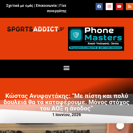
Σχετικά με εμάς |
Επικοινωνία
|
Γίνε
συνεργάτης
Κώστας Ανυφαντάκης: “Με πίστη και πολύ
δουλειά θα τα καταφέρουμε. Μόνος στόχος
του ΑΟΞ η άνοδος”
1 Ιουνίου, 2026