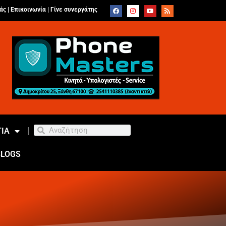
άς |
Επικοινωνία
|
Γίνε συνεργάτης
ΙΑ
BLOGS