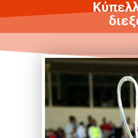
Κύπελλ
διεξ