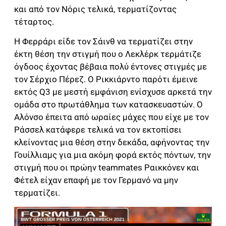
και από τον Νόρις τελικά, τερματίζοντας
τέταρτος.
Η Φερράρι είδε τον Σάινθ να τερματίζει στην
έκτη θέση την στιγμή που ο Λεκλέρκ τερμάτιζε
όγδοος έχοντας βέβαια πολύ έντονες στιγμές με
τον Σέρχιο Πέρεζ. Ο Ρικκιάρντο παρότι έμεινε
εκτός Q3 με μεστή εμφάνιση ενίσχυσε αρκετά την
ομάδα στο πρωτάθλημα των κατασκευαστών. Ο
Αλόνσο έπειτα από ωραίες μάχες που είχε με τον
Ράσσελ κατάφερε τελικά να τον εκτοπίσει
κλείνοντας μια θέση στην δεκάδα, αφήνοντας την
Γουίλλιαμς για μια ακόμη φορά εκτός πόντων, την
στιγμή που οι πρώην teammates Ραικκόνεν και
Φέτελ είχαν επαφή με τον Γερμανό να μην
τερματίζει.