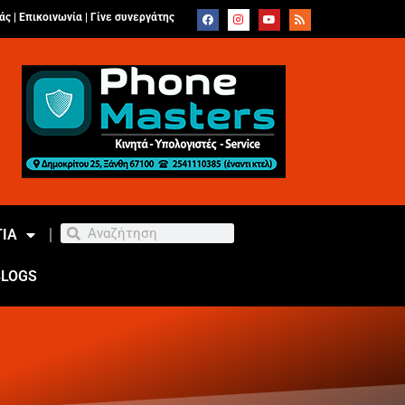
άς |
Επικοινωνία
|
Γίνε συνεργάτης
ΙΑ
BLOGS