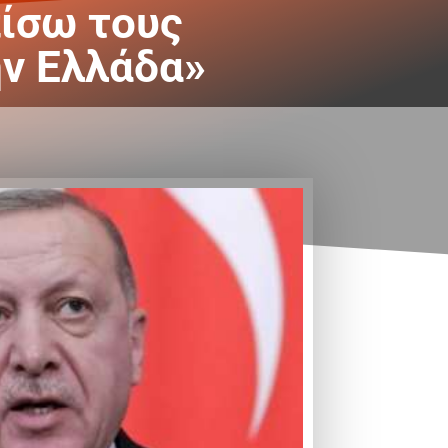
πίσω τους
ην Ελλάδα»