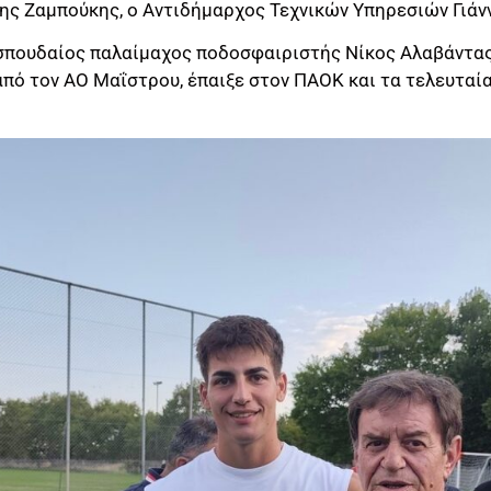
ης Ζαμπούκης, ο Αντιδήμαρχος Τεχνικών Υπηρεσιών Γιάν
πουδαίος παλαίμαχος ποδοσφαιριστής Νίκος Αλαβάντας,
πό τον ΑΟ Μαΐστρου, έπαιξε στον ΠΑΟΚ και τα τελευταί