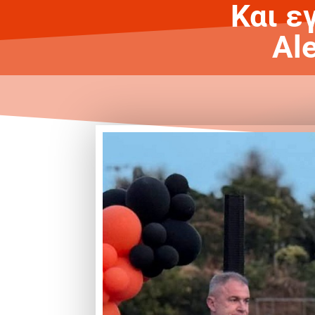
Και 
Ale