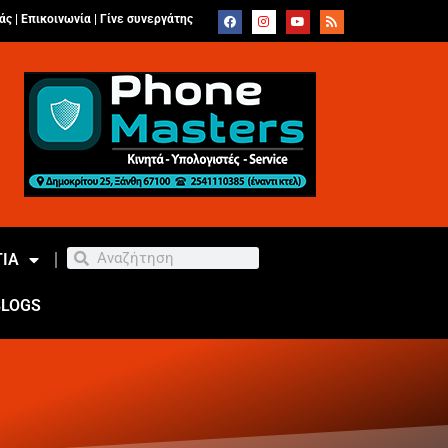
άς |
Επικοινωνία
|
Γίνε συνεργάτης
ΙΑ
BLOGS