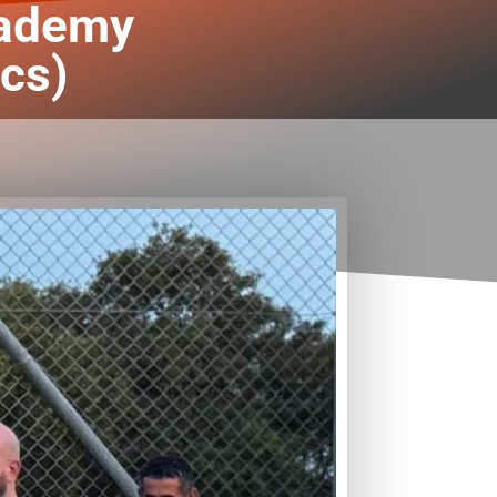
ademy
ics)