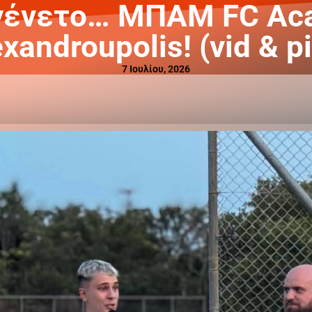
εγένετο… ΜΠΑΜ FC Ac
xandroupolis! (vid & p
7 Ιουλίου, 2026