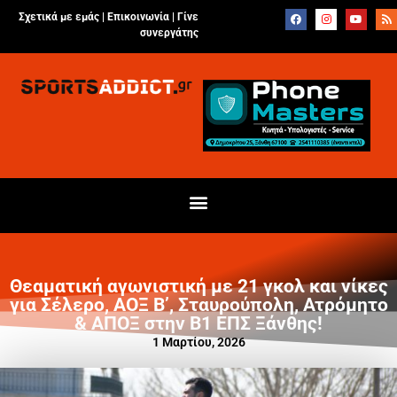
Σχετικά με εμάς |
Επικοινωνία
|
Γίνε
συνεργάτης
Θεαματική αγωνιστική με 21 γκολ και νίκες
για Σέλερο, ΑΟΞ Β’, Σταυρούπολη, Ατρόμητο
& ΑΠΟΞ στην Β1 ΕΠΣ Ξάνθης!
1 Μαρτίου, 2026