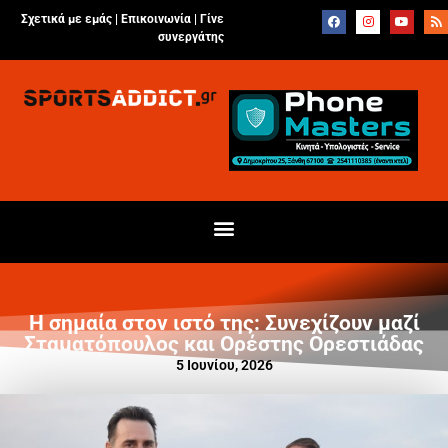
Σχετικά με εμάς |
Επικοινωνία
|
Γίνε
συνεργάτης
Η σημαία στον ιστό της: Συνεχίζουν μαζί
Σταματόπουλος και Ορέστης Ορεστιάδας
5 Ιουνίου, 2026