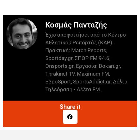
Κοσμάς Πανταζής
Έχω αποφοιτήσει από το Κέντρο
Αθλητικού Ρεπορτάζ (ΚΑΡ).
Πρακτική: Match Reports,
Sportday.gr, ΣΠΟΡ FM 94.6,
Onsports.gr. Εργασία: Dokari.gr,
Thrakinet TV, Maximum FM,
ΕβροSport, SportsAddict.gr, Δέλτα
Τηλεόραση - Δέλτα FM.
Share it