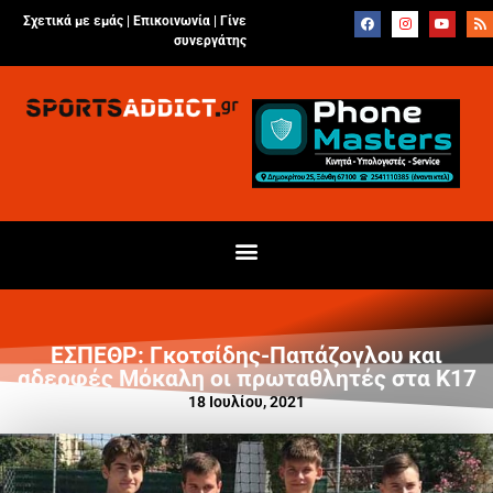
Σχετικά με εμάς |
Επικοινωνία
|
Γίνε
συνεργάτης
ΕΣΠΕΘΡ: Γκοτσίδης-Παπάζογλου και
αδερφές Μόκαλη οι πρωταθλητές στα Κ17
18 Ιουλίου, 2021