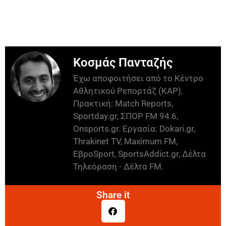
Κοσμάς Πανταζής
Έχω αποφοιτήσει από το Κέντρο
Αθλητικού Ρεπορτάζ (ΚΑΡ).
Πρακτική: Match Reports,
Sportday.gr, ΣΠΟΡ FM 94.6,
Onsports.gr. Εργασία: Dokari.gr,
Thrakinet TV, Maximum FM,
ΕβροSport, SportsAddict.gr, Δέλτα
Τηλεόραση - Δέλτα FM.
Share it