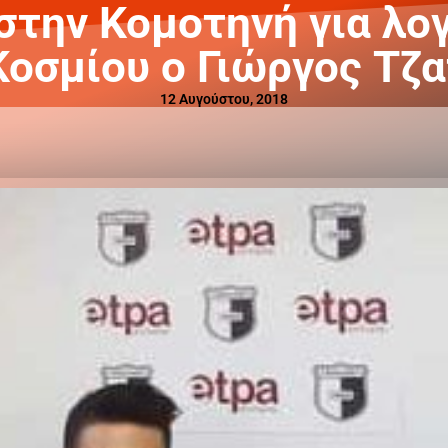
την Κομοτηνή για λο
οσμίου ο Γιώργος Τζα
12 Αυγούστου, 2018