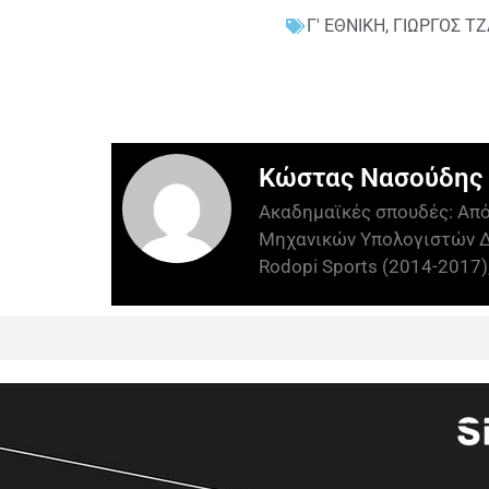
Γ' ΕΘΝΙΚΗ
,
ΓΙΩΡΓΟΣ Τ
Κώστας Νασούδης
Ακαδημαϊκές σπουδές: Απ
Μηχανικών Υπολογιστών Δ
Rodopi Sports (2014-2017),