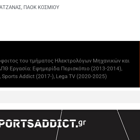
ΖΑΤΖΑΝΑΣ
,
ΠΑΟΚ ΚΟΣΜΙΟΥ
όφοιτος του τμήματος Ηλεκτρολόγων Μηχανικών και
ΠΘ Εργασία: Εφημερίδα Περισκόπιο (2013-2014),
 Sports Addict (2017-), Lega TV (2020-2025)