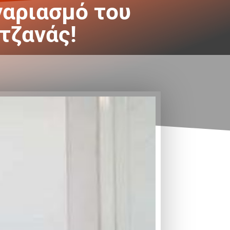
γαριασμό του
τζανάς!