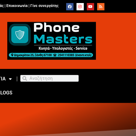
άς |
Επικοινωνία
|
Γίνε συνεργάτης
ΙΑ
BLOGS