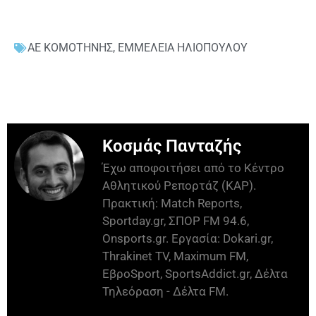
ΑΕ ΚΟΜΟΤΗΝΗΣ
,
ΕΜΜΕΛΕΙΑ ΗΛΙΟΠΟΥΛΟΥ
Κοσμάς Πανταζής
Έχω αποφοιτήσει από το Κέντρο
Αθλητικού Ρεπορτάζ (ΚΑΡ).
Πρακτική: Match Reports,
Sportday.gr, ΣΠΟΡ FM 94.6,
Onsports.gr. Εργασία: Dokari.gr,
Thrakinet TV, Maximum FM,
ΕβροSport, SportsAddict.gr, Δέλτα
Τηλεόραση - Δέλτα FM.