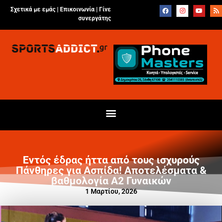
Σχετικά με εμάς |
Επικοινωνία
|
Γίνε
συνεργάτης
Εντός έδρας ήττα από τους ισχυρούς
Πάνθηρες για Ασπίδα! Αποτελέσματα &
βαθμολογία Α2 Γυναικών
1 Μαρτίου, 2026