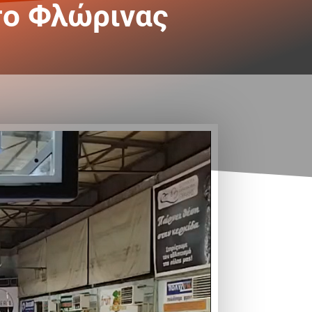
το Φλώρινας