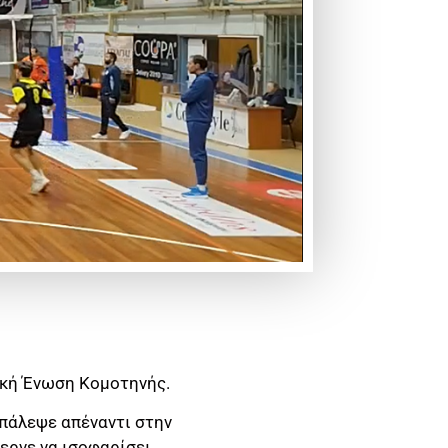
ική Ένωση Κομοτηνής.
 πάλεψε απέναντι στην
ερνε να ισοφαρίσει,