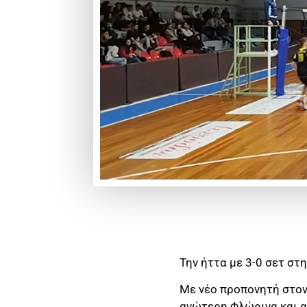
Την ήττα με 3-0 σετ σ
Με νέο προπονητή στον
ανώτερη Φλώρινα και α