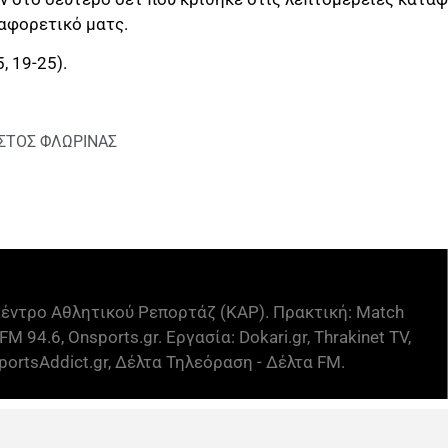
ιαφορετικό ματς.
5, 19-25).
ΣΤΟΣ ΦΛΩΡΙΝΑΣ
έντρο Αθλητικού Ρεπορτάζ (ΚΑΡ). Πρακτική: Match
FM 94.6, Onsports.gr. Εργασία: Dokari.gr, Thrakinet TV,
ortsAddict.gr, Δέλτα Τηλεόραση - Δέλτα FM.