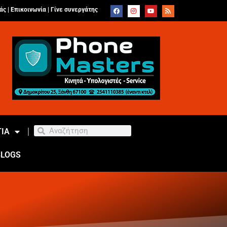
άς |
Επικοινωνία
|
Γίνε συνεργάτης
ΙΑ
BLOGS