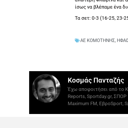
ίσως να βλέπαμε ένα δ
Τα σετ: 0-3 (16-25, 23-2
ΑΕ ΚΟΜΟΤΗΝΗΣ
,
ΗΦΑΙ
Κοσμάς Πανταζής
Έχω αποφοιτήσει από το Κ
Reports, Sportday.gr, ΣΠΟΡ 
Maximum FM, ΕβροSport, Sp