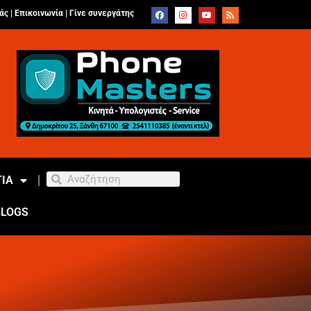
άς |
Επικοινωνία
|
Γίνε συνεργάτης
ΙΑ
BLOGS