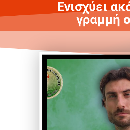
Ενισχύει ακ
γραμμή ο