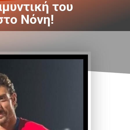
αμυντική του
στο Νόνη!