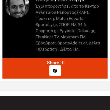
Έχω αποφοιτήσει από το Κέντρο
Αθλητικού Ρεπορτάζ (ΚΑΡ).
Πρακτική: Match Reports,
Sportday.gr, ΣΠΟΡ FM 94.6,
Onsports.gr. Εργασία: Dokari.gr,
Thrakinet TV, Maximum FM,
ΕβροSport, SportsAddict.gr, Δέλτα
Τηλεόραση - Δέλτα FM.
Share it