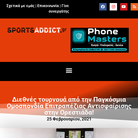
Σχετικά με εμάς |
Επικοινωνία
|
Γίνε
συνεργάτης
Διεθνές τουρνουά από την Παγκόσμια
Ομοσπονδία Επιτραπέζιας Αντισφαίρισης
στην Ορεστιάδα!
25 Φεβρουαρίου, 2021