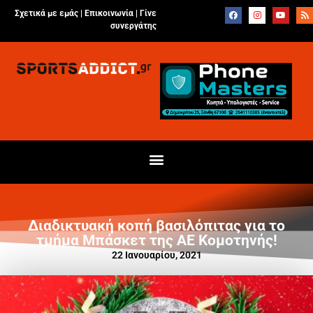
Σχετικά με εμάς |
Επικοινωνία
|
Γίνε
συνεργάτης
Διαδικτυακή κοπή βασιλόπιτας για τo
τμήμα Μπάσκετ της ΑΕ Κομοτηνής!
22 Ιανουαρίου, 2021