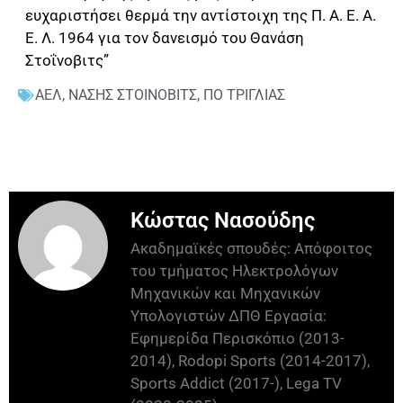
ευχαριστήσει θερμά την αντίστοιχη της Π. Α. Ε. Α.
Ε. Λ. 1964 για τον δανεισμό του Θανάση
Στοΐνοβιτς”
ΑΕΛ
,
ΝΑΣΗΣ ΣΤΟΙΝΟΒΙΤΣ
,
ΠΟ ΤΡΙΓΛΙΑΣ
Κώστας Νασούδης
Ακαδημαϊκές σπουδές: Απόφοιτος
του τμήματος Ηλεκτρολόγων
Μηχανικών και Μηχανικών
Υπολογιστών ΔΠΘ Εργασία:
Εφημερίδα Περισκόπιο (2013-
2014), Rodopi Sports (2014-2017),
Sports Addict (2017-), Lega TV