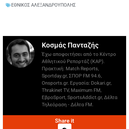
ΕΘΝΙΚΟΣ ΑΛΕΞΑΝΔΡΟΥΠΟΛΗΣ
Κοσμάς Πανταζής
Έχω αποφοιτήσει από το Κέντρο
Αθλητικού Ρεπορτάζ (ΚΑΡ).
Πρακτική: Match Reports,
Sportday.gr, ΣΠΟΡ FM 94.6,
Onsports.gr. Εργασία: Dokari.gr,
Thrakinet TV, Maximum FM,
ΕβροSport, SportsAddict.gr, Δέλτα
Τηλεόραση - Δέλτα FM.
Share it