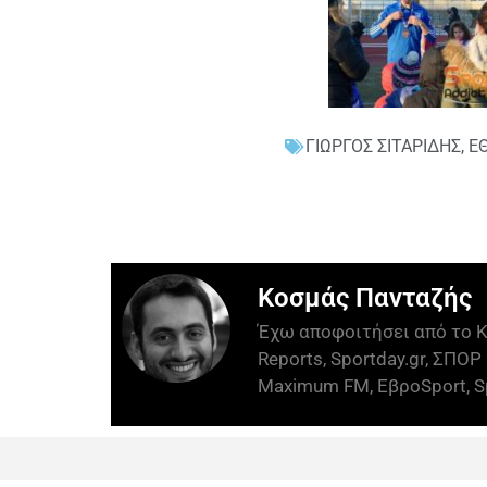
ΓΙΩΡΓΟΣ ΣΙΤΑΡΙΔΗΣ
,
Ε
Κοσμάς Πανταζής
Έχω αποφοιτήσει από το Κ
Reports, Sportday.gr, ΣΠΟΡ 
Maximum FM, ΕβροSport, Sp