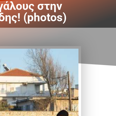
γάλους στην
ης! (photos)