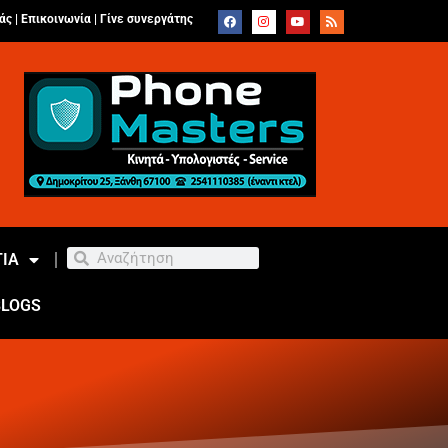
άς |
Επικοινωνία
|
Γίνε συνεργάτης
ΙΑ
BLOGS