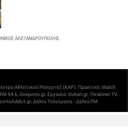
ΘΝΙΚΟΣ ΑΛΕΞΑΝΔΡΟΥΠΟΛΗΣ
έντρο Αθλητικού Ρεπορτάζ (ΚΑΡ). Πρακτική: Match
FM 94.6, Onsports.gr. Εργασία: Dokari.gr, Thrakinet TV,
ortsAddict.gr, Δέλτα Τηλεόραση - Δέλτα FM.