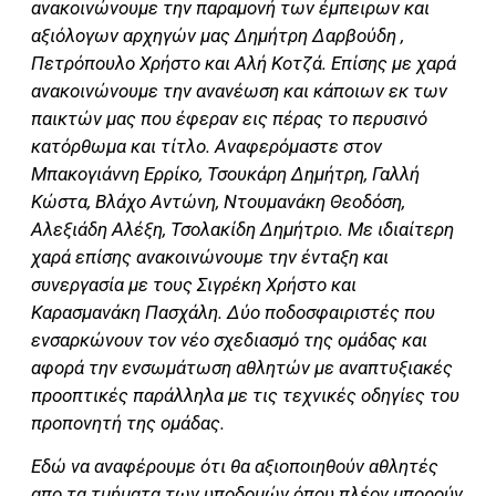
αν
ακοινώνουμε την παραμονή των έμπειρων και
αξιόλογων αρχηγών μας Δημήτρη Δαρβούδη ,
Πετρόπουλο Χρήστο και Αλή Κοτζά. Επίσης με χαρά
ανακοινώνουμε την ανανέωση και κάποιων εκ των
παικτών μας που έφεραν εις πέρας το περυσινό
κατόρθωμα και τίτλο. Αναφερόμαστε στον
Μπακογιάννη Ερρίκο, Τσουκάρη Δημήτρη, Γαλλή
Κώστα, Βλάχο Αντώνη, Ντουμανάκη Θεοδόση,
Αλεξιάδη Αλέξη, Τσολακίδη Δημήτριο. Με ιδιαίτερη
χαρά επίσης ανακοινώνουμε την ένταξη και
συνεργασία με τους Σιγρέκη Χρήστο και
Καρασμανάκη Πασχάλη. Δύο ποδοσφαιριστές που
ενσαρκώνουν τον νέο σχεδιασμό της ομάδας και
αφορά την ενσωμάτωση αθλητών με αναπτυξιακές
προοπτικές παράλληλα με τις τεχνικές οδηγίες του
προπονητή της ομάδας.
Εδώ να αναφέρουμε ότι θα αξιοποιηθούν αθλητές
απο τα τμήματα των υποδομών όπου πλέον μπορούν