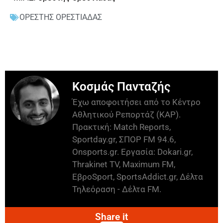
ΟΡΕΣΤΗΣ ΟΡΕΣΤΙΑΔΑΣ
Κοσμάς Πανταζής
Έχω αποφοιτήσει από το Κέντρο
Αθλητικού Ρεπορτάζ (ΚΑΡ).
Πρακτική: Match Reports,
Sportday.gr, ΣΠΟΡ FM 94.6,
Onsports.gr. Εργασία: Dokari.gr,
Thrakinet TV, Maximum FM,
ΕβροSport, SportsAddict.gr, Δέλτα
Τηλεόραση - Δέλτα FM.
Share it