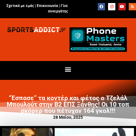
Σχετικά με εμάς |
Επικοινωνία
|
Γίνε
συνεργάτης
“Έσπασε” τα κοντέρ και φέτος ο Τζελάλ
Μπουλούτ στην Β2 ΕΠΣ Ξάνθης! Οι 10 τοπ
σκόρερ που πέτυχαν 164 γκολ!!!
28 Μαΐου, 2025