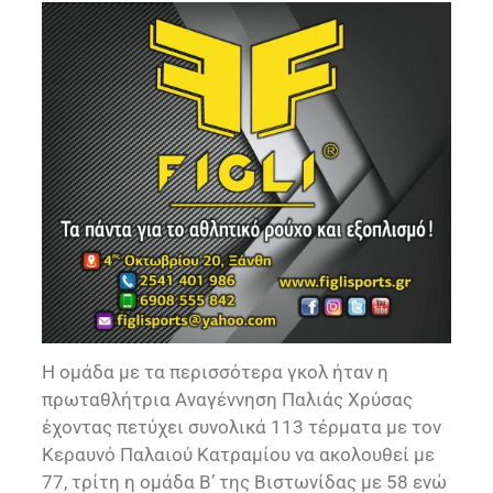
Η ομάδα με τα περισσότερα γκολ ήταν η
πρωταθλήτρια Αναγέννηση Παλιάς Χρύσας
έχοντας πετύχει συνολικά 113 τέρματα με τον
Κεραυνό Παλαιού Κατραμίου να ακολουθεί με
77, τρίτη η ομάδα Β’ της Βιστωνίδας με 58 ενώ