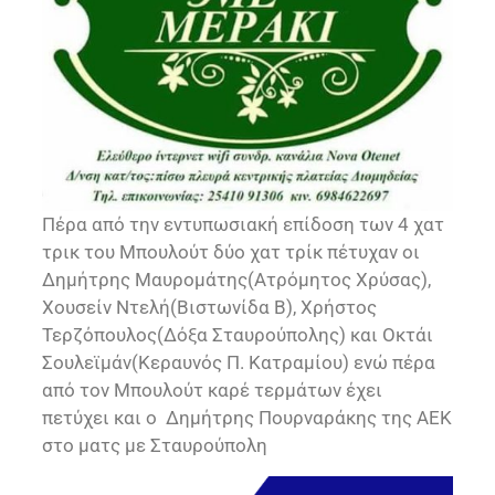
Πέρα από την εντυπωσιακή επίδοση των 4 χατ
τρικ του Μπουλούτ δύο χατ τρίκ πέτυχαν οι
Δημήτρης Μαυρομάτης(Ατρόμητος Χρύσας),
Χουσείν Ντελή(Βιστωνίδα Β), Χρήστος
Τερζόπουλος(Δόξα Σταυρούπολης) και Οκτάι
Σουλεϊμάν(Κεραυνός Π. Κατραμίου) ενώ πέρα
από τον Μπουλούτ καρέ τερμάτων έχει
πετύχει και ο Δημήτρης Πουρναράκης της ΑΕΚ
στο ματς με Σταυρούπολη