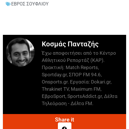
ΕΒΡΟΣ ΣΟΥΦΛΙΟΥ
Κοσμάς Πανταζής
Έχω αποφοιτήσει από το Κέντρο
Αθλητικού Ρεπορτάζ (ΚΑΡ).
Πρακτική: Match Reports,
Sportday.gr, ΣΠΟΡ FM 94.6,
Onsports.gr. Εργασία: Dokari.gr,
Thrakinet TV, Maximum FM,
ΕβροSport, SportsAddict.gr, Δέλτα
Τηλεόραση - Δέλτα FM.
Share it